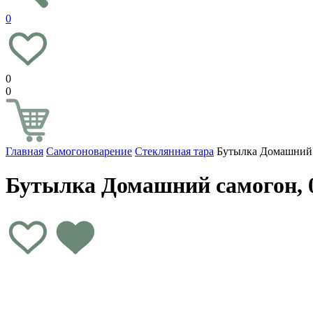
0
0
0
Главная
Самогоноварение
Стеклянная тара
Бутылка Домашний с
Бутылка Домашний самогон, 0