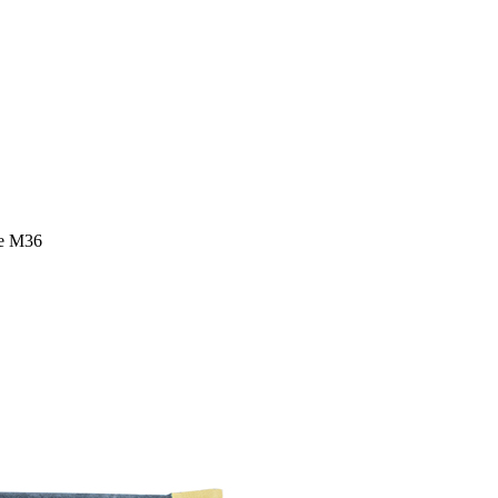
le M36