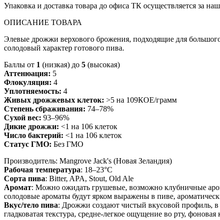
Упаковка и доставка товара до офиса ТК осуществляется за наш
ОПИСАНИЕ ТОВАРА
Элевые дрожжи верхового брожения, подходящие для большого 
солодовый характер готового пива.
Баллы от
1
(низкая) до
5
(высокая)
Аттенюация:
5
Флокуляция:
4
Уплотняемость:
4
Живых дрожжевых клеток:
>5 на 109КОЕ/грамм
Степень сбраживания:
74–78%
Сухой вес:
93–96%
Дикие дрожжи:
<1 на 106 клеток
Число бактерий:
<1 на 106 клеток
Статус ГМО:
Без ГМО
Производитель:
Mangrove Jack's (Новая Зеландия)
Рабочая температура
:
18–23°C
Сорта пива
:
Bitter, APA, Stout, Old Ale
Аромат
:
Можно ожидать грушевые, возможно клубничные арома
солодовые ароматы будут ярком выражены в пиве, ароматичес
Вкус/тело пива
:
Дрожжи создают чистый вкусовой профиль, в 
гладковатая текстура, средне-легкое ощущение во рту, фоновая