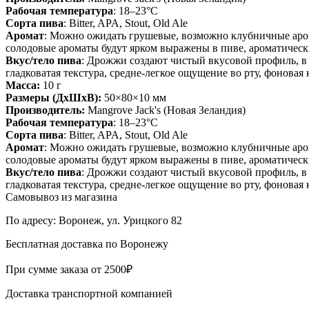
Рабочая температура
:
18–23°C
Сорта пива
:
Bitter, APA, Stout, Old Ale
Аромат
:
Можно ожидать грушевые, возможно клубничные арома
солодовые ароматы будут ярком выражены в пиве, ароматичес
Вкус/тело пива
:
Дрожжи создают чистый вкусовой профиль, в 
гладковатая текстура, средне-легкое ощущение во рту, фоновая
Масса:
10
г
Размеры (ДхШхВ):
50×80×10 мм
Производитель:
Mangrove Jack's (Новая Зеландия)
Рабочая температура
:
18–23°C
Сорта пива
:
Bitter, APA, Stout, Old Ale
Аромат
:
Можно ожидать грушевые, возможно клубничные арома
солодовые ароматы будут ярком выражены в пиве, ароматичес
Вкус/тело пива
:
Дрожжи создают чистый вкусовой профиль, в 
гладковатая текстура, средне-легкое ощущение во рту, фоновая
Самовывоз из магазина
По адресу: Воронеж, ул. Урицкого 82
Бесплатная доставка по Воронежу
При сумме заказа от 2500₽
Доставка транспортной компанией