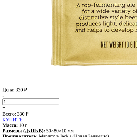
Цена: 330 ₽
-
+
Всего:
330
₽
КУПИТЬ
Масса:
10
г
Размеры (ДхШхВ):
50×80×10 мм
Производитель:
Mangrove Jack's (Новая Зеландия)